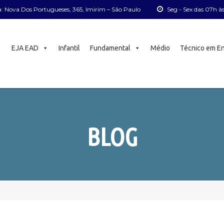
: Nova Dos Portugueses, 365, Imirim – São Paulo
Seg - Sex das 07h à
EJA EAD
Infantil
Fundamental
Médio
Técnico em E
BLOG