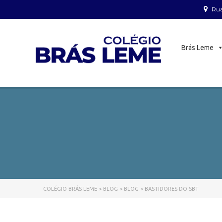
Rua
Brás Leme
COLÉGIO BRÁS LEME
>
BLOG
>
BLOG
>
BASTIDORES DO SBT