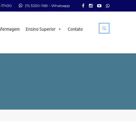
s 17h30
(11) 3230-1169
- Whatsapp
nfermagem
Ensino Superior
Contato