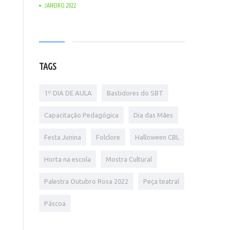
JANEIRO 2022
TAGS
1º DIA DE AULA
Bastidores do SBT
Capacitação Pedagógica
Dia das Mães
Festa Junina
Folclore
Halloween CBL
Horta na escola
Mostra Cultural
Palestra Outubro Rosa 2022
Peça teatral
Páscoa