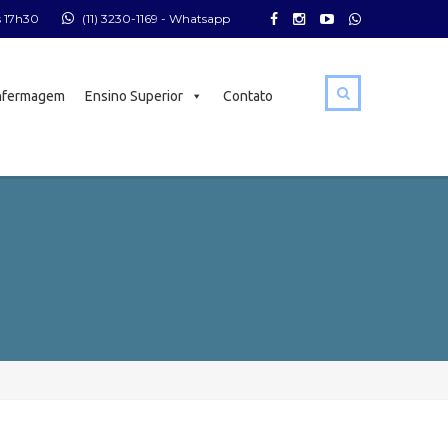
s 17h30
(11) 3230-1169
- Whatsapp
nfermagem
Ensino Superior
Contato