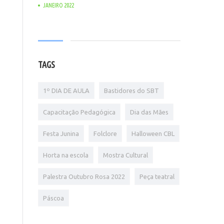
JANEIRO 2022
TAGS
1º DIA DE AULA
Bastidores do SBT
Capacitação Pedagógica
Dia das Mães
Festa Junina
Folclore
Halloween CBL
Horta na escola
Mostra Cultural
Palestra Outubro Rosa 2022
Peça teatral
Páscoa