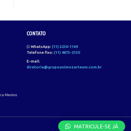
CONTATO
WhatsApp:
(11) 3230-1169
Telefone fixo:
(11) 4873-2150
E-mail:
diretoria@grupounimozarteum.com.br
ora Menino
MATRICULE-SE JÁ