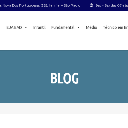
: Nova Dos Portugueses, 365, Imirim – São Paulo
Seg - Sex das 07h à
EJA EAD
Infantil
Fundamental
Médio
Técnico em E
BLOG