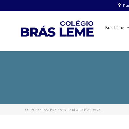
Rua
Brás Leme
COLÉGIO BRÁS LEME
>
BLOG
>
BLOG
>
PÁSCOA CBL