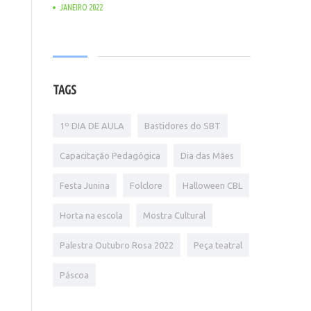
JANEIRO 2022
TAGS
1º DIA DE AULA
Bastidores do SBT
Capacitação Pedagógica
Dia das Mães
Festa Junina
Folclore
Halloween CBL
Horta na escola
Mostra Cultural
Palestra Outubro Rosa 2022
Peça teatral
Páscoa