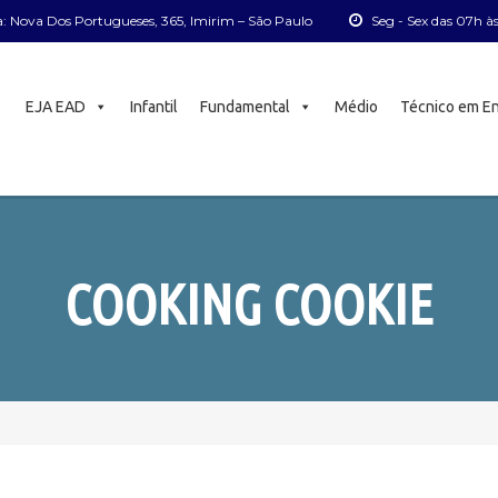
: Nova Dos Portugueses, 365, Imirim – São Paulo
Seg - Sex das 07h à
EJA EAD
Infantil
Fundamental
Médio
Técnico em E
COOKING COOKIE