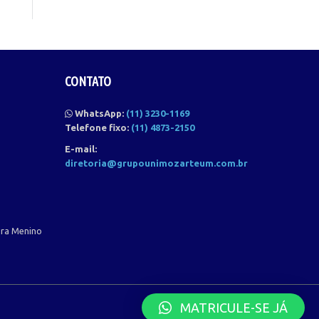
CONTATO
WhatsApp:
(11) 3230-1169
Telefone fixo:
(11) 4873-2150
E-mail:
diretoria@grupounimozarteum.com.br
ora Menino
MATRICULE-SE JÁ