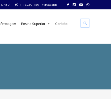
s 17h30
(11) 3230-1169
- Whatsapp
nfermagem
Ensino Superior
Contato